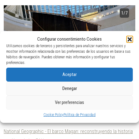
1
/7
Configurar consentimiento Cookies
Utilizamos cookies de terceros y persistentes para analizar nuestros servicios y
mostrar información relacionada con las preferencias de los usuarios en base a sus
hábitos de navegación. Puedes obtener más información y configurar tus
preferencias.
Aceptar
Denegar
Ver preferencias
Cliente:
Hasenkamp / Department of Culture and Tourism of
Abu Dhabi.
2025 - 2026.
Cookie Policy
Política de Privacidad
National Geographic - El barco Magan: reconstruyendo la historia