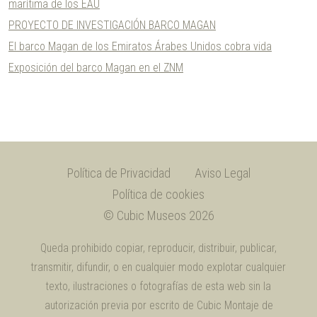
marítima de los EAU
PROYECTO DE INVESTIGACIÓN BARCO MAGAN
El barco Magan de los Emiratos Árabes Unidos cobra vida
Exposición del barco Magan en el ZNM
Política de Privacidad
Aviso Legal
Política de cookies
© Cubic Museos 2026
Queda prohibido copiar, reproducir, distribuir, publicar,
transmitir, difundir, o en cualquier modo explotar cualquier
texto, ilustraciones o fotografías de esta web sin la
autorización previa por escrito de Cubic Montaje de